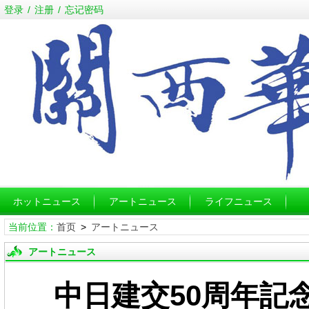
登录
/
注册
/
忘记密码
ホットニュース
アートニュース
ライフニュース
当前位置：
首页
>
アートニュース
アートニュース
中日建交50周年記