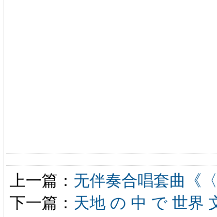
上一篇：
无伴奏合唱套曲《
下一篇：
天地 の 中 で 世界 