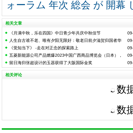
ォーラム 年次 総会 が 開幕
相关文章
《月满中秋，乐在四国》中日青少年共庆中秋佳节
09-
人生自古谁不老、唯有夕阳无限好：敬老日前夕滋贺归国者华
09-
《觉知当下》 -走在对正念的探索路上
09-
侨华人联合会为特别养护老人院“水茎的里”进行慰问演出
五菱新能源公司产品燃爆2023中国广西商品博览会（日本），
09-
留日海归张超设计的玉器获得了大阪国际金奖
09-
获得了大阪国际金奖
相关评论
数据
数据