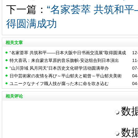
下一篇：
“名家荟萃 共筑和
得圆满成功
相关文章
“名家荟萃 共筑和平——日本大阪中日书画交流展”取得圆满成
12-
特大喜讯：来自蒙古草原的音乐旗帜-安达组合到日本演出
11-
功
“山川异域 风月同天”日本历史文化研学活动圆满举办
07-
日中芸術家の友情を再び～平山郁夫と範曾～平山郁夫美術
04-
ユニークなナイフ職人技が腐った木に命を吹き込む
04-
館 館長 平山助成さん
相关评论
数据
数据