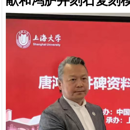
献和鸿胪井刻石复刻