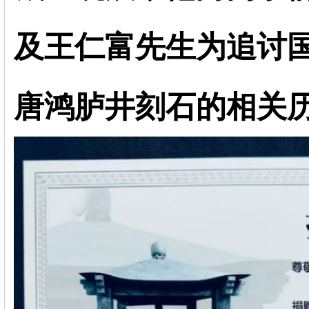
及王仁富先生为追讨
唐鸿胪井刻石的相关