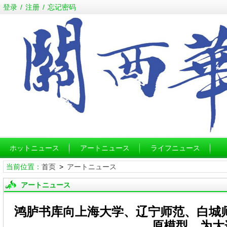
登录
/
注册
/
忘记密码
ホットニュース
アートニュース
ライフニュース
当前位置：
首页
>
アートニュース
アートニュース
鸿胪书库向上海大学、辽宁师范、白城
原模型，为大