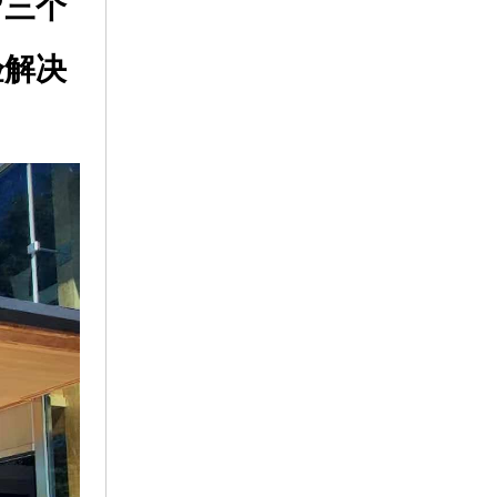
”三个
验解决