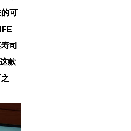
来的可
FE
其寿司
。这款
新之