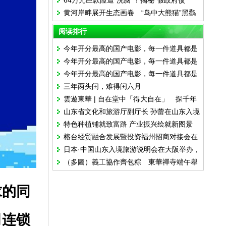
64万元巨款险遭“洗脑”！揭秘“假政府债
黄河岸畔展开生态画卷 “鸟中大熊猫”黑鹳
券”诈骗全流程
做客山西河曲
阅读排行
今年开分最高的国产电影，每一件道具都是
今年开分最高的国产电影，每一件道具都是
华侨的情书
今年开分最高的国产电影，每一件道具都是
华侨的情书
三年两头闰，难得闰六月
华侨的情书
雲遊東華 | 自在堂中「得大自在」 探千年
山东省文化和旅游厅副厅长 孙蕾在山东入境
古剎修行秘境
特色种植铺就致富路 产业振兴绘就新图景
旅游说明会上的致辞
榕台经贸融合发展暨投资福州招商对接会在
日本·中国山东入境旅游说明会在大阪举办，
福州举行
（多圖）義工協作齊包粽 東華禪寺端午舉
山东欢迎您
辦傳統習俗活動
求的同
司连锁