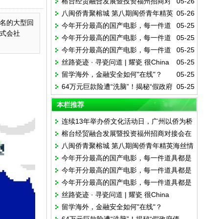
榕台经贸融合发展暨投资福州招商对
05-26
侨为桥叙乡情话发展
八闽侨青聚榕城 第八期闽侨青年精英
05-26
接会在福州举行
名的大型回
今年开分最高的国产电影，每一件道
05-25
海丝情活动在榕启动
式会社
今年开分最高的国产电影，每一件道
05-25
具都是华侨的情书
今年开分最高的国产电影，每一件道
05-25
具都是华侨的情书
丝路瓷迹 · 寻瓷问道 | 耀瓷 很China
05-25
具都是华侨的情书
留学海外，金融安全如何"在线"？
05-25
64万元巨款险遭“洗脑”！揭秘“假政府
05-25
债券”诈骗全流程
本栏推荐
连续13年举办侨文化活动日，广州以侨为桥
榕台经贸融合发展暨投资福州招商对接会在
叙乡情话发展
八闽侨青聚榕城 第八期闽侨青年精英海丝情
福州举行
今年开分最高的国产电影，每一件道具都是
活动在榕启动
今年开分最高的国产电影，每一件道具都是
华侨的情书
今年开分最高的国产电影，每一件道具都是
华侨的情书
丝路瓷迹 · 寻瓷问道 | 耀瓷 很China
华侨的情书
留学海外，金融安全如何"在线"？