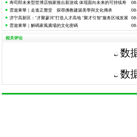
寿司郎未来型世博店独家推出新游戏 体现面向未来的可持续寿
08-
办
雲遊東華｜走進正覺堂 探尋佛教建築美學與文化傳承
08-
司
济宁高新区：“才聚蓼河”打造人才高地 “聚才引智”服务区域发展
08-
雲遊東華｜解碼家風廣場的文化密碼
08-
相关评论
数据
数据