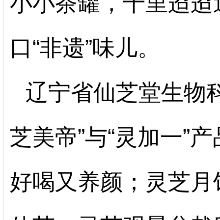
小小茶罐，千里迢迢
口“非遗”味儿。
辽宁省仙芝堂生物
芝美帝”与“灵加一”
好喝又养颜；灵芝月