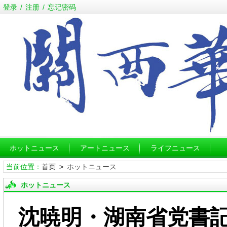
登录
/
注册
/
忘记密码
ホットニュース
アートニュース
ライフニュース
当前位置：
首页
>
ホットニュース
ホットニュース
沈暁明・湖南省党書