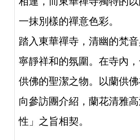
相連，而東華禪寺獨特的以
一抹別樣的禪意色彩。
踏入東華禪寺，清幽的梵音
寧靜祥和的氛圍。在寺內，
供佛的聖潔之物。以蘭供佛
向參訪團介紹，蘭花清雅高
性」之旨相契。