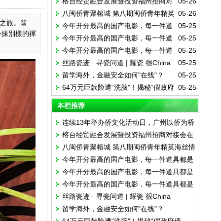
榕台经贸融合发展暨投资福州招商对
05-26
侨为桥叙乡情话发展
八闽侨青聚榕城 第八期闽侨青年精英
05-26
接会在福州举行
之旅。翁
今年开分最高的国产电影，每一件道
05-25
海丝情活动在榕启动
一抹別樣的禪
今年开分最高的国产电影，每一件道
05-25
具都是华侨的情书
今年开分最高的国产电影，每一件道
05-25
具都是华侨的情书
丝路瓷迹 · 寻瓷问道 | 耀瓷 很China
05-25
具都是华侨的情书
留学海外，金融安全如何"在线"？
05-25
64万元巨款险遭“洗脑”！揭秘“假政府
05-25
债券”诈骗全流程
本栏推荐
连续13年举办侨文化活动日，广州以侨为桥
榕台经贸融合发展暨投资福州招商对接会在
叙乡情话发展
八闽侨青聚榕城 第八期闽侨青年精英海丝情
福州举行
今年开分最高的国产电影，每一件道具都是
活动在榕启动
今年开分最高的国产电影，每一件道具都是
华侨的情书
今年开分最高的国产电影，每一件道具都是
华侨的情书
丝路瓷迹 · 寻瓷问道 | 耀瓷 很China
华侨的情书
留学海外，金融安全如何"在线"？