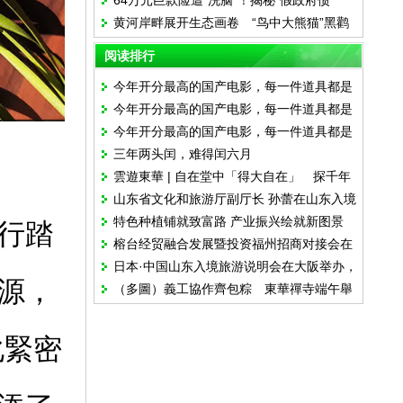
64万元巨款险遭“洗脑”！揭秘“假政府债
黄河岸畔展开生态画卷 “鸟中大熊猫”黑鹳
券”诈骗全流程
做客山西河曲
阅读排行
今年开分最高的国产电影，每一件道具都是
今年开分最高的国产电影，每一件道具都是
华侨的情书
今年开分最高的国产电影，每一件道具都是
华侨的情书
三年两头闰，难得闰六月
华侨的情书
雲遊東華 | 自在堂中「得大自在」 探千年
山东省文化和旅游厅副厅长 孙蕾在山东入境
古剎修行秘境
特色种植铺就致富路 产业振兴绘就新图景
旅游说明会上的致辞
行踏
榕台经贸融合发展暨投资福州招商对接会在
日本·中国山东入境旅游说明会在大阪举办，
福州举行
源，
（多圖）義工協作齊包粽 東華禪寺端午舉
山东欢迎您
辦傳統習俗活動
化緊密