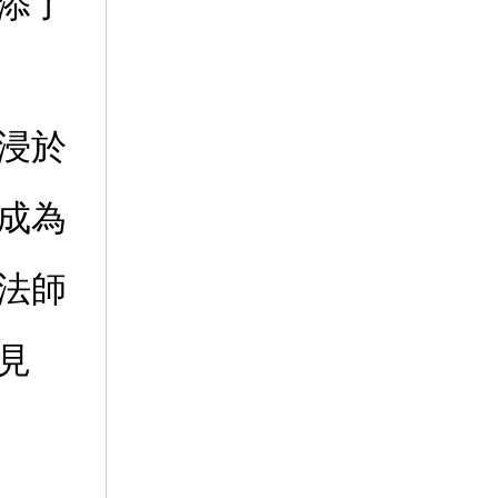
添了
浸於
成為
法師
見