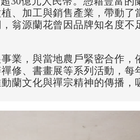
值超30億元人民幣。憑藉豐富的
種植、加工與銷售產業，帶動了
期，翁源蘭花曾因品牌知名度不
展事業，與當地農戶緊密合作，
辦禪修、書畫展等系列活動，每
推動蘭文化與禪宗精神的傳播，