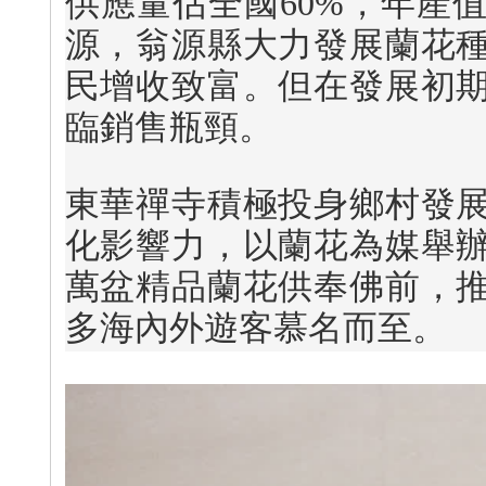
供應量佔全國60%，年產
源，翁源縣大力發展蘭花
民增收致富。但在發展初
臨銷售瓶頸。
東華禪寺積極投身鄉村發
化影響力，以蘭花為媒舉
萬盆精品蘭花供奉佛前，
多海內外遊客慕名而至。