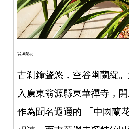
翁源蘭花
古剎鐘聲悠，空谷幽蘭綻。
入廣東翁源縣東華禪寺，開
作為聞名遐邇的 「中國蘭