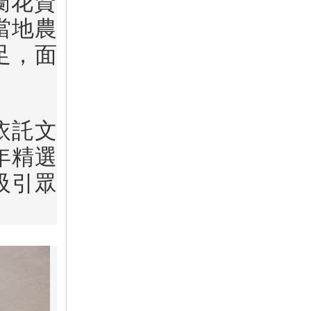
蘭花資
當地農
足，面
依託文
年精選
吸引眾