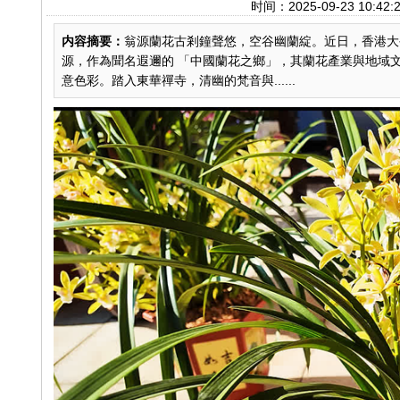
时间：2025-09-23 1
内容摘要：
翁源蘭花古剎鐘聲悠，空谷幽蘭綻。近日，香港大
源，作為聞名遐邇的 「中國蘭花之鄉」，其蘭花產業與地域
意色彩。踏入東華禪寺，清幽的梵音與......