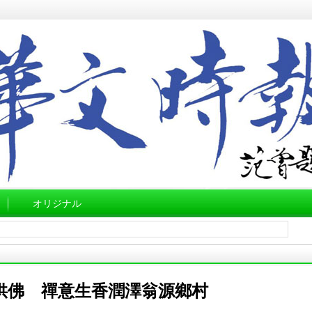
オリジナル
供佛 禪意生香潤澤翁源鄉村