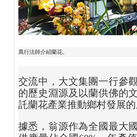
萬行法師介紹蘭花。
交流中，大文集團一行參
的歷史淵源及以蘭供佛的
託蘭花產業推動鄉村發展的
據悉，翁源作為全國最大