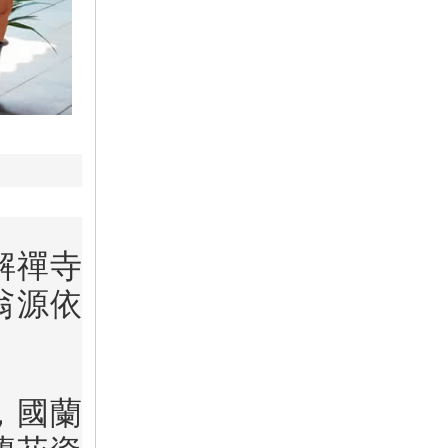
解禪寺
翁源依
，國蘭