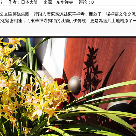
0:42:27 作者：日本大阪 来源：东华禅寺 评论：
0
公文匯傳媒集團一行踏入廣東翁源縣東華禪寺，開啟了一場禪蘭文化交流
文化緊密相連，而東華禪寺獨特的以蘭供佛傳統，更是為這片土地增添了