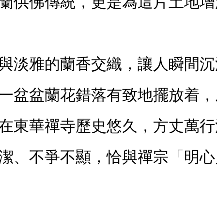
蘭供佛傳統，更是為這片土地增
與淡雅的蘭香交織，讓人瞬間沉
一盆盆蘭花錯落有致地擺放着，
在東華禪寺歷史悠久，方丈萬行
潔、不爭不顯，恰與禪宗「明心